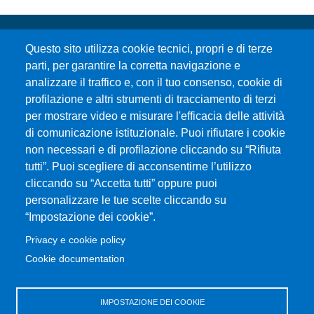
Questo sito utilizza cookie tecnici, propri e di terze
parti, per garantire la corretta navigazione e
analizzare il traffico e, con il tuo consenso, cookie di
profilazione e altri strumenti di tracciamento di terzi
per mostrare video e misurare l'efficacia delle attività
Università degli Studi di Messina
di comunicazione istituzionale. Puoi rifiutare i cookie
Piazza Pugliatti, 1 - 98122 Messina
non necessari e di profilazione cliccando su “Rifiuta
Cod. Fiscale 80004070837
tutti”. Puoi scegliere di acconsentirne l’utilizzo
P.IVA 00724160833
cliccando su “Accetta tutti” oppure puoi
Centralino: 090 676 1
personalizzare le tue scelte cliccando su
MENÙ SOCIAL
“Impostazione dei cookie”.
Privacy e cookie policy
MENÙ FOOTER 1
Cookie documentation
Accessibility statement
Privacy and cookie policy
Sitemap
IMPOSTAZIONE DEI COOKIE