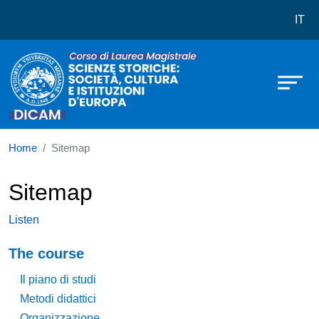
Corso di laurea in Scienze Storiche:
Skip to main content
IT
Home
Sitemap
Sitemap
Listen
Navigazione principale
The course
Il piano di studi
Metodi didattici
Organizzazione