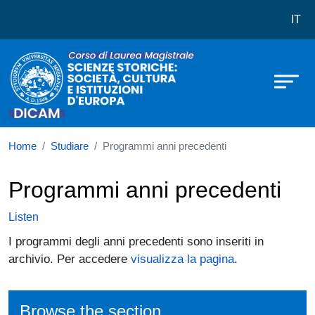
Corso di laurea in Scienze Storiche:
Skip to main content
IT
Home
Studiare
Programmi anni precedenti
Programmi anni precedenti
Listen
I programmi degli anni precedenti sono inseriti in
archivio. Per accedere
visualizza la pagina
.
Browse the section