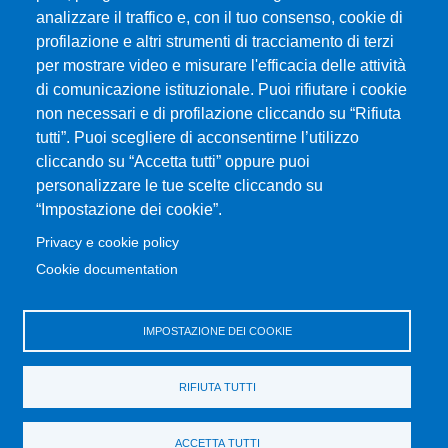
analizzare il traffico e, con il tuo consenso, cookie di
profilazione e altri strumenti di tracciamento di terzi
per mostrare video e misurare l'efficacia delle attività
Università degli Studi di Messina
di comunicazione istituzionale. Puoi rifiutare i cookie
Piazza Pugliatti, 1 - 98122 Messina
non necessari e di profilazione cliccando su “Rifiuta
Cod. Fiscale 80004070837
tutti”. Puoi scegliere di acconsentirne l’utilizzo
P.IVA 00724160833
cliccando su “Accetta tutti” oppure puoi
Centralino: 090 676 1
personalizzare le tue scelte cliccando su
MENÙ SOCIAL
“Impostazione dei cookie”.
Privacy e cookie policy
MENÙ FOOTER 1
Cookie documentation
Accessibility statement
Privacy and cookie policy
Sitemap
IMPOSTAZIONE DEI COOKIE
MENÙ FOOTER 2
RIFIUTA TUTTI
Transparent administration
Change your mind on cookies
ACCETTA TUTTI